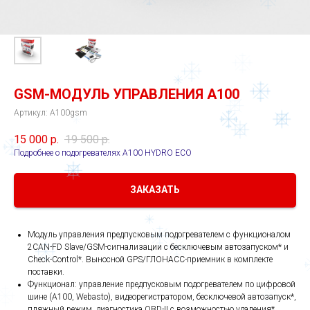
GSM-МОДУЛЬ УПРАВЛЕНИЯ А100
Артикул:
A100gsm
15 000
р.
19 500
р.
Подробнее о подогревателях А100 HYDRO ECO
ЗАКАЗАТЬ
Модуль управления предпусковым подогревателем с функционалом
2CAN-FD Slave/GSM-сигнализации с бесключевым автозапуском* и
Check-Control*. Выносной GPS/ГЛОНАСС-приемник в комплекте
поставки.
Функционал: управление предпусковым подогревателем по цифровой
шине (А100, Webasto), видеорегистратором, бесключевой автозапуск*,
пляжный режим, диагностика OBD-II с возможностью удаления*,