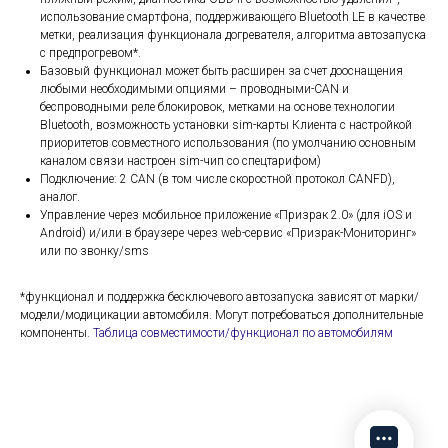
использование смартфона, поддерживающего Bluetooth LE в качестве
метки, реализация функционала догревателя, алгоритма автозапуска
с предпрогревом*.
Базовый функционал может быть расширен за счет дооснащения
любыми необходимыми опциями – проводными-CAN и
беспроводными реле блокировок, метками на основе технологии
Bluetooth, возможность установки sim-карты Клиента с настройкой
приоритетов совместного использования (по умолчанию основным
каналом связи настроен sim-чип со спецтарифом)
Подключение: 2 CAN (в том числе скоростной протокол CANFD),
аналог.
Управление через мобильное приложение «Призрак 2.0» (для iOS и
Android) и/или в браузере через web-сервис «Призрак-Мониторинг»
или по звонку/sms
*функционал и поддержка бесключевого автозапуска зависят от марки/
модели/модицикации автомобиля. Могут потребоваться дополнительные
компоненты.
Таблица совместимости/функционал по автомобилям