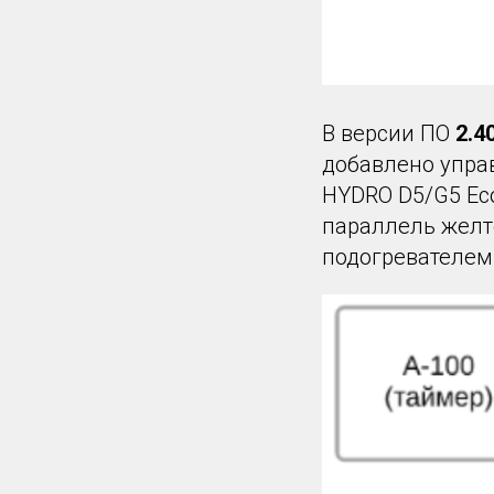
В версии ПО
2.4
добавлено упра
HYDRO D5/G5 Ec
параллель желт
подогревателем