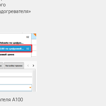
ого
одогревателя»
ателя A100