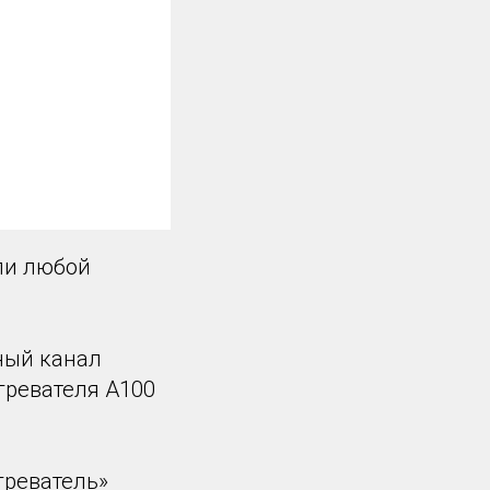
ли любой
ный канал
гревателя А100
греватель»