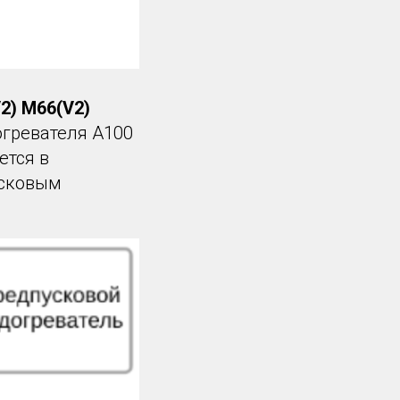
2) M66(V2)
огревателя А100
ется в
усковым