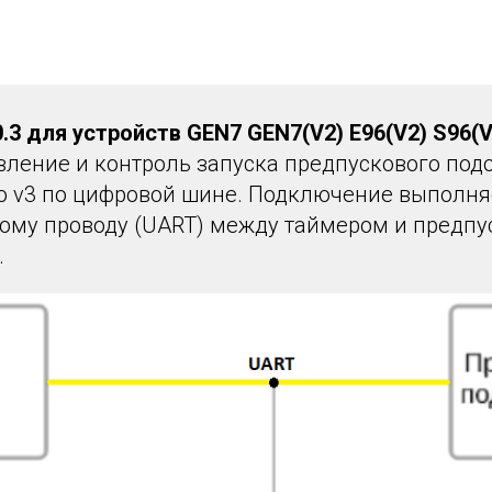
0.3 для устройств GEN7 GEN7(V2) E96(V2) S96(V
вление и контроль запуска предпускового под
o v3 по цифровой шине. Подключение выполня
ому проводу (UART) между таймером и предп
.