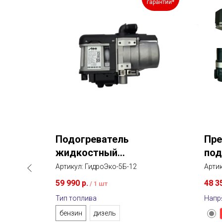
цена
гарантии*
00
Подогреватель
Пре
жидкостный
под
предпусковой Гидро Эко
HYD
Артикул:
ГидроЭко-5Б-12
Арти
59 990
р.
48 3
/
1 шт
Тип топлива
Напр
бензин
дизель