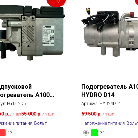
ТТС
дпусковой
Подогреватель A1
огреватель A100
HYDRO D14
RO D5
кул:
HYD12D5
Артикул:
HYD24D14
50
р.
55 000
р.
69 500
р.
/
1 шт
/
1 шт
/
1 шт
яжение питания, Вольт
Напряжение питания, Воль
12
24