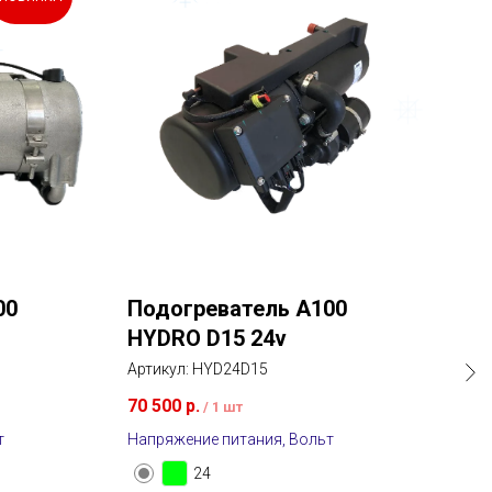
00
Подогреватель A100
От
HYDRO D15 24v
D3
Артикул:
HYD24D15
Арти
70 500
р.
82 
/
1 шт
т
Напряжение питания, Вольт
Тип 
диз
24