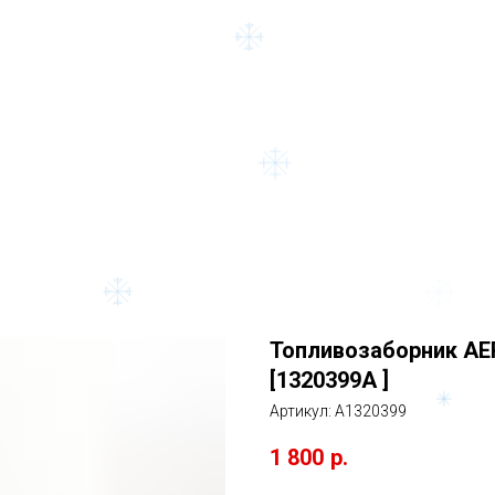
Топливозаборник AE
[1320399A ]
Артикул:
A1320399
1 800
р.