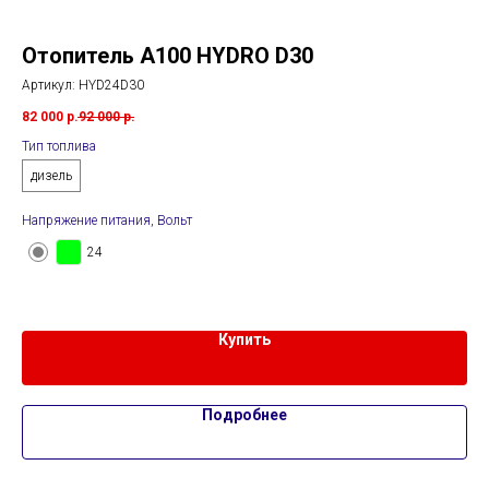
Отопитель A100 HYDRO D30
П
Артикул:
HYD24D30
Арт
82 000
р.
92 000
р.
65 
Тип топлива
Нап
дизель
Напряжение питания, Вольт
24
Тип
д
Купить
Подробнее