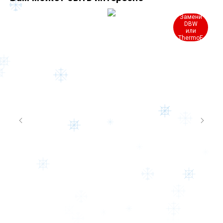
Замени
DBW
или
ThermoE