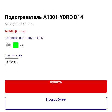
Подогреватель A100 HYDRO D14
П
Артикул:
HYD24D14
Арт
69 500
р.
65 
/
1 шт
Напряжение питания, Вольт
Нап
24
Тип топлива
дизель
Тип
д
Купить
Подробнее