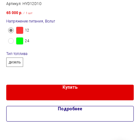
Артикул:
HYD12D10
Арт
65 000
р.
82 
/
1 шт
Напряжение питания, Вольт
Тип
д
12
24
Нап
Тип топлива
дизель
Купить
Подробнее