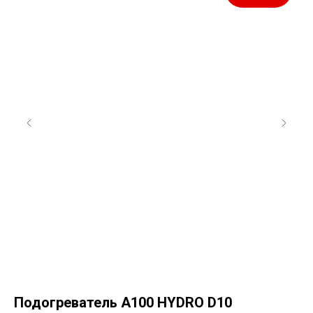
Подогреватель A100 HYDRO D10
О