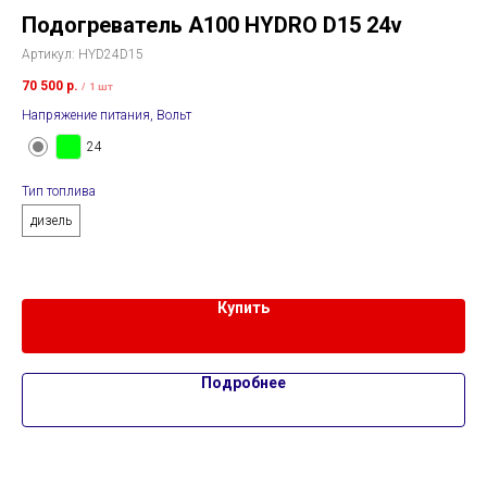
Подогреватель A100 HYDRO D15 24v
П
H
Артикул:
HYD24D15
Арт
70 500
р.
/
1 шт
Напряжение питания, Вольт
48 
Нап
24
Тип топлива
дизель
Тип
д
Купить
Подробнее