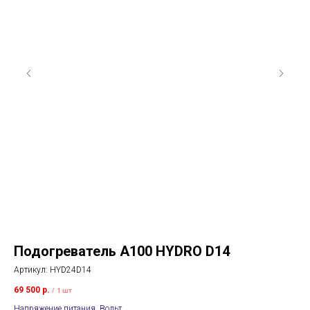
Подогреватель A100 HYDRO D14
П
Артикул:
HYD24D14
Арт
69 500
р.
70 
/
1 шт
Напряжение питания, Вольт
Нап