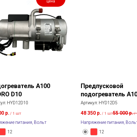
цена
огреватель A100
Предпусковой
RO D10
подогреватель A1
HYDRO D5
кул:
HYD12D10
Артикул:
HYD12D5
00
р.
48 350
р.
55 000
р.
/
1 шт
/
1 шт
/
яжение питания, Вольт
Напряжение питания, Воль
12
12