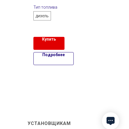
Тип топлива
Тип 
дизель
диз
Купить
Подробнее
УСТАНОВЩИКАМ