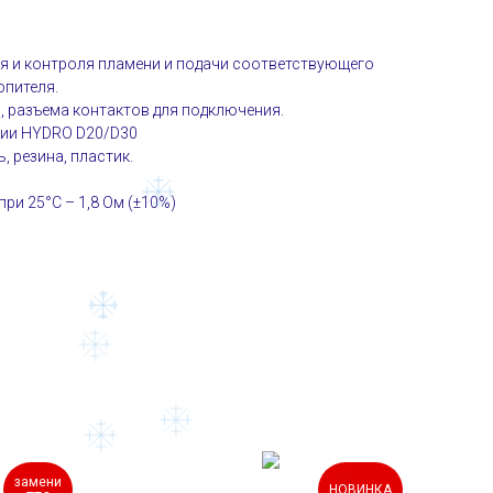
я и контроля пламени и подачи соответствующего
опителя.
, разъема контактов для подключения.
рии HYDRO D20/D30
, резина, пластик.
и 25°C – 1,8 Ом (±10%)
замени
НОВИНКА