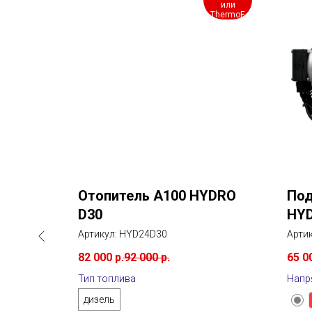
гарантии*
или
ThermoE
Отопитель A100 HYDRO
Под
D30
HYD
о Эко
Артикул:
HYD24D30
Арти
82 000
р.
92 000
р.
65 0
Тип топлива
Напр
дизель