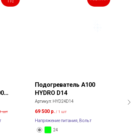
ТТС
Подогреватель A100
По
00
HYDRO D14
HY
Артикул:
HYD24D14
Арти
69 500
р.
70 
1 шт
/
1 шт
т
Напряжение питания, Вольт
Напр
24