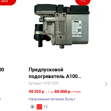
цена
ТТС
00
Предпусковой
По
подогреватель A100
HY
HYDRO D5
Артикул:
HYD12D5
Арти
48 350
р.
55 000
р.
70 
/
1 шт
/
1 шт
т
Напряжение питания, Вольт
Напр
12