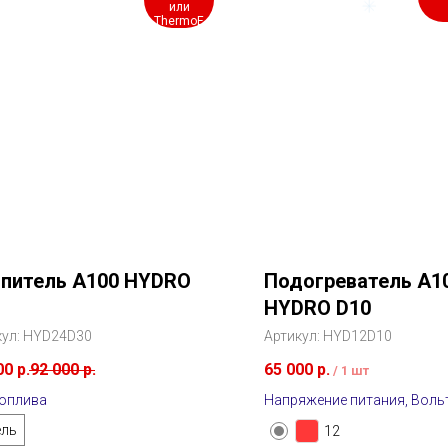
или
ThermoE
питель A100 HYDRO
Подогреватель A1
HYDRO D10
кул:
HYD24D30
Артикул:
HYD12D10
00
р.
92 000
р.
65 000
р.
/
1 шт
топлива
Напряжение питания, Воль
ель
12