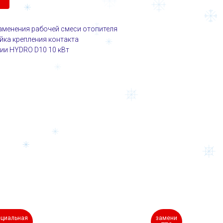
аменения рабочей смеси отопителя
айка крепления контакта
рии HYDRO D10 10 кВт
ециальная
замени