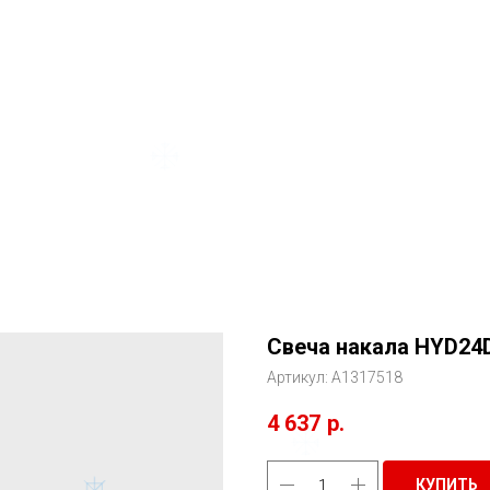
Свеча накала HYD24
Артикул:
A1317518
4 637
р.
КУПИТЬ