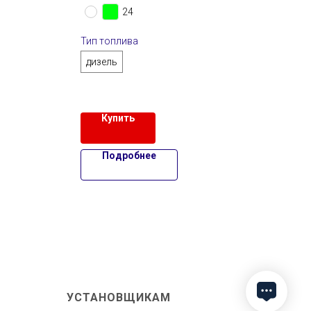
24
Тип 
диз
Тип топлива
дизель
Купить
Подробнее
УСТАНОВЩИКАМ