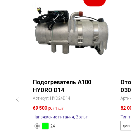
гарантии*
Подогреватель A100
Ото
HYDRO D14
D30
о Эко
Артикул:
HYD24D14
Арти
69 500
р.
82 0
/
1 шт
Напряжение питания, Вольт
Тип 
диз
24