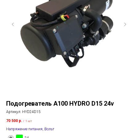
Подогреватель A100 HYDRO D15 24v
П
Артикул:
HYD24D15
Арт
70 500
р.
69 
/
1 шт
Напряжение питания, Вольт
Нап
24