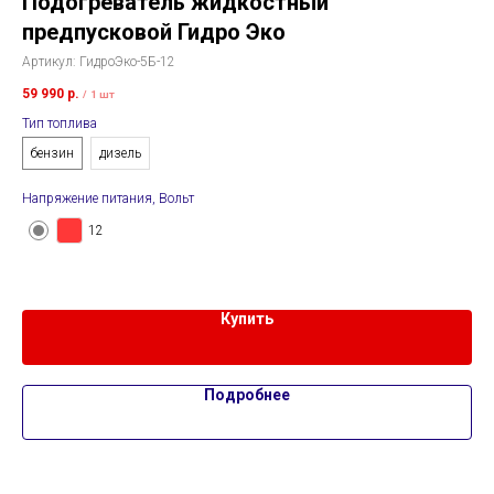
Подогреватель жидкостный
П
предпусковой Гидро Эко
Арт
Артикул:
ГидроЭко-5Б-12
65 
59 990
р.
Нап
/
1 шт
Тип топлива
бензин
дизель
Напряжение питания, Вольт
Тип
12
д
Купить
Подробнее