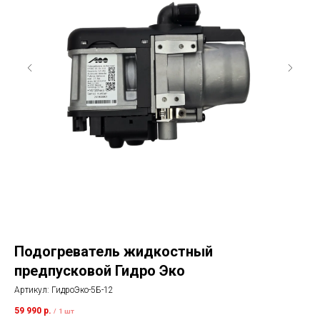
Подогреватель жидкостный
О
предпусковой Гидро Эко
Арт
Артикул:
ГидроЭко-5Б-12
82 
59 990
р.
Тип
/
1 шт