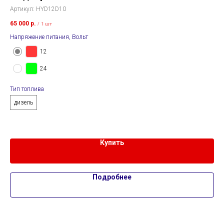
Артикул:
HYD12D10
Арт
65 000
р.
69 
/
1 шт
Напряжение питания, Вольт
Нап
12
24
Тип
д
Тип топлива
дизель
Купить
Подробнее