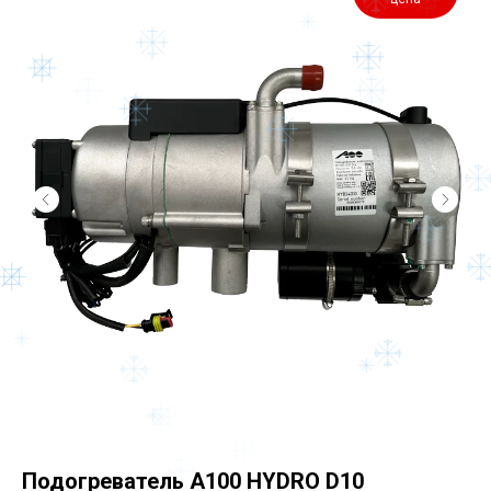
Подогреватель A100 HYDRO D10
П